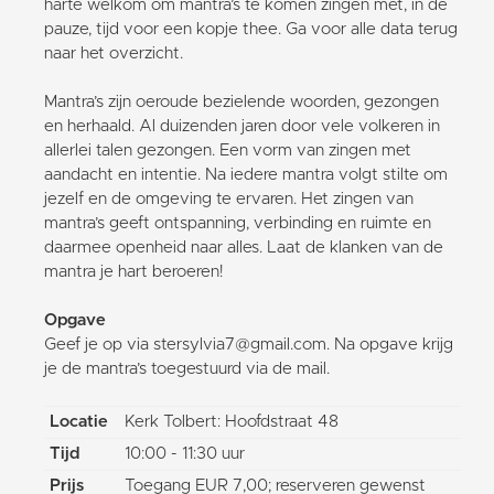
harte welkom om mantra’s te komen zingen met, in de
pauze, tijd voor een kopje thee. Ga voor alle data terug
naar het overzicht.
Mantra’s zijn oeroude bezielende woorden, gezongen
en herhaald. Al duizenden jaren door vele volkeren in
allerlei talen gezongen. Een vorm van zingen met
aandacht en intentie. Na iedere mantra volgt stilte om
jezelf en de omgeving te ervaren. Het zingen van
mantra’s geeft ontspanning, verbinding en ruimte en
daarmee openheid naar alles. Laat de klanken van de
mantra je hart beroeren!
Opgave
Geef je op via stersylvia7@gmail.com. Na opgave krijg
je de mantra’s toegestuurd via de mail.
Locatie
Kerk Tolbert: Hoofdstraat 48
Tijd
10:00 - 11:30 uur
Prijs
Toegang EUR 7,00; reserveren gewenst