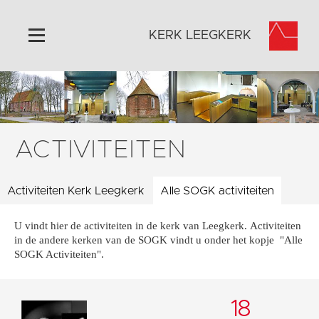
KERK LEEGKERK
Home
Algemeen
Historie
ACTIVITEITEN
Omgeving
Activiteiten
Activiteiten Kerk Leegkerk
Alle SOGK activiteiten
Steun ons
U vindt hier de activiteiten in de kerk van Leegkerk. Activiteiten
Contact
in de andere kerken van de SOGK vindt u onder het kopje "Alle
Vaktaal
SOGK Activiteiten".
18