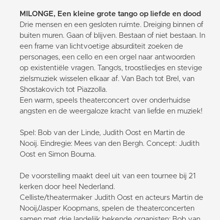
MILONGE, Een kleine grote tango op liefde en dood
Drie mensen en een gesloten ruimte. Dreiging binnen of
buiten muren. Gaan of blijven. Bestaan of niet bestaan. In
een frame van lichtvoetige absurditeit zoeken de
personages, een cello en een orgel naar antwoorden
op existentiële vragen. Tango’s, troostliedjes en stevige
zielsmuziek wisselen elkaar af. Van Bach tot Brel, van
Shostakovich tot Piazzolla.
Een warm, speels theaterconcert over onderhuidse
angsten en de weergaloze kracht van liefde en muziek!
Spel: Bob van der Linde, Judith Oost en Martin de
Nooij. Eindregie: Mees van den Bergh. Concept: Judith
Oost en Simon Bouma.
De voorstelling maakt deel uit van een tournee bij 21
kerken door heel Nederland.
Celliste/theatermaker Judith Oost en acteurs Martin de
Nooij/Jasper Koopmans, spelen de theaterconcerten
samen met drie landelijk bekende organisten: Bob van